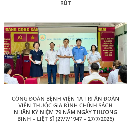
RÚT
CÔNG ĐOÀN BỆNH VIỆN 1A TRI ÂN ĐOÀN
VIÊN THUỘC GIA ĐÌNH CHÍNH SÁCH
NHÂN KỶ NIỆM 79 NĂM NGÀY THƯƠNG
BINH – LIỆT SĨ (27/7/1947 – 27/7/2026)