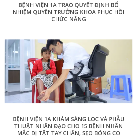
BỆNH VIỆN 1A TRAO QUYẾT ĐỊNH BỔ
NHIỆM QUYỀN TRƯỞNG KHOA PHỤC HỒI
CHỨC NĂNG
BỆNH VIỆN 1A KHÁM SÀNG LỌC VÀ PHẪU
THUẬT NHÂN ĐẠO CHO 15 BỆNH NHÂN
MẮC DỊ TẬT TAY CHÂN, SẸO BỎNG CO