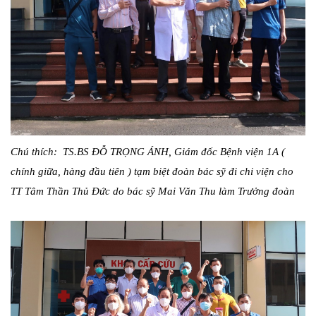
Chú thích: TS.BS ĐỖ TRỌNG ÁNH, Giám đốc Bệnh viện 1A (
chính giữa, hàng đầu tiên ) tạm biệt đoàn bác sỹ đi chi viện cho
TT Tâm Thần Thủ Đức do bác sỹ Mai Văn Thu làm Trưởng đoàn