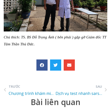
Chú thích: TS. BS Đỗ Trọng Ánh ( bên phải ) gặp gỡ Giám đốc TT
Tâm Thần Thủ Đức.
TRƯỚC
SAU
Chương trình khám miễn phí cho bệnh nhân sẹo bỏng, dị tật.
Dịch vụ test nhanh sars-covid tại bệnh viện 1a
Bài liên quan