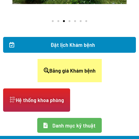
Đặt lịch Khám bệnh
Bảng giá Khám bệnh
Hệ thống khoa phòng
Danh mục kỹ thuật