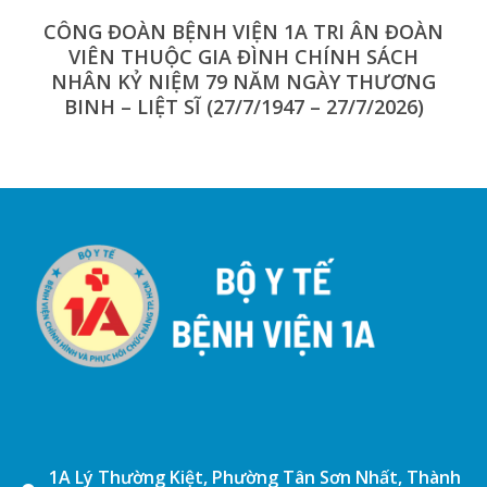
1A Lý Thường Kiệt, Phường Tân Sơn Nhất, Thành
phố Hồ Chí Minh
(028) 3971 2960
benhvien1a@benhvien1a.vn
Thứ Hai - Thứ Sáu: 07:00 - 16:30