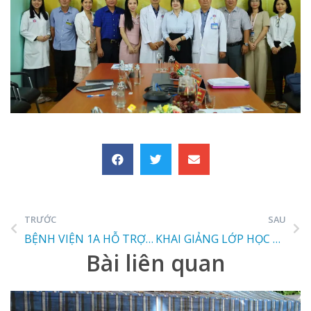
TRƯỚC
SAU
BỆNH VIỆN 1A HỖ TRỢ HOÀN TOÀN CHI PHÍ ĐIỀU TRỊ CHO BỆNH NHÂN KHÓ KHĂN
KHAI GIẢNG LỚP HỌC VIÊN THỰC HÀNH TẠI BỆNH VIỆN 1A
Bài liên quan