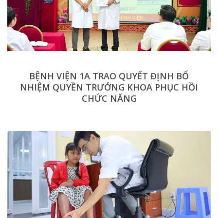
BỆNH VIỆN 1A TRAO QUYẾT ĐỊNH BỔ
NHIỆM QUYỀN TRƯỞNG KHOA PHỤC HỒI
CHỨC NĂNG
BỆNH VIỆN 1A KHÁM SÀNG LỌC VÀ PHẪU
THUẬT NHÂN ĐẠO CHO 15 BỆNH NHÂN
MẮC DỊ TẬT TAY CHÂN, SẸO BỎNG CO