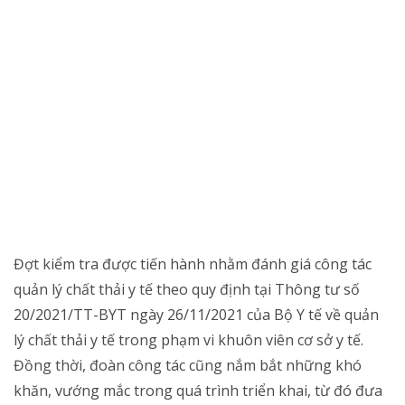
Đợt kiểm tra được tiến hành nhằm đánh giá công tác
quản lý chất thải y tế theo quy định tại Thông tư số
20/2021/TT-BYT ngày 26/11/2021 của Bộ Y tế về quản
lý chất thải y tế trong phạm vi khuôn viên cơ sở y tế.
Đồng thời, đoàn công tác cũng nắm bắt những khó
khăn, vướng mắc trong quá trình triển khai, từ đó đưa
ra hướng dẫn, hỗ trợ, đề xuất các giải pháp khắc phục
và biện pháp nâng cao hiệu quả công tác quản lý chất
thải y tế.Ngoài việc kiểm tra hồ sơ, báo cáo theo mẫu
quy định, đoàn công tác còn tiến hành khảo sát thực tế
tại các đơn vị trong bệnh viện, bao gồm: