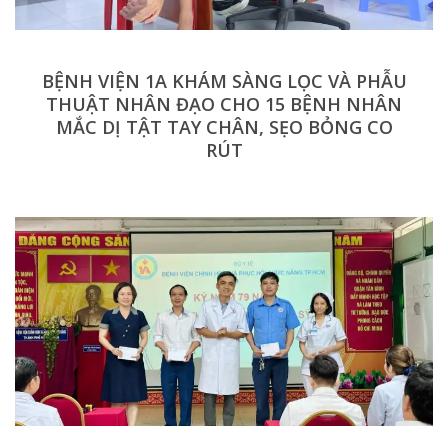
RÚT
CÔNG ĐOÀN BỆNH VIỆN 1A TRI ÂN ĐOÀN
VIÊN THUỘC GIA ĐÌNH CHÍNH SÁCH
NHÂN KỶ NIỆM 79 NĂM NGÀY THƯƠNG
BINH – LIỆT SĨ (27/7/1947 – 27/7/2026)