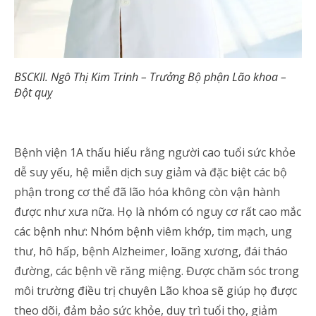
BSCKII. Ngô Thị Kim Trinh – Trưởng Bộ phận Lão khoa –
Đột quỵ
Bệnh viện 1A thấu hiểu rằng người cao tuổi sức khỏe
dễ suy yếu, hệ miễn dịch suy giảm và đặc biệt các bộ
phận trong cơ thể đã lão hóa không còn vận hành
được như xưa nữa. Họ là nhóm có nguy cơ rất cao mắc
các bệnh như: Nhóm bệnh viêm khớp, tim mạch, ung
thư, hô hấp, bệnh Alzheimer, loãng xương, đái tháo
đường, các bệnh về răng miệng. Được chăm sóc trong
môi trường điều trị chuyên Lão khoa sẽ giúp họ được
theo dõi, đảm bảo sức khỏe, duy trì tuổi thọ, giảm