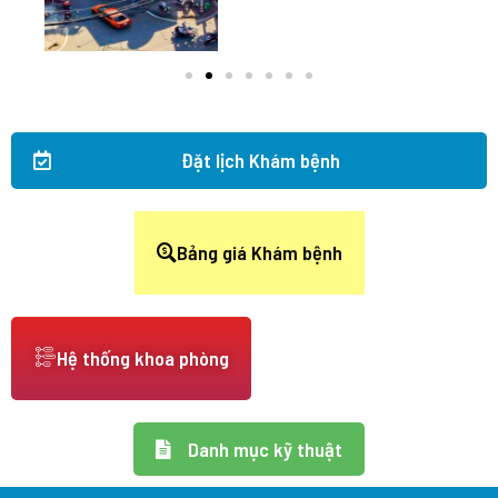
Đặt lịch Khám bệnh
Bảng giá Khám bệnh
Hệ thống khoa phòng
Danh mục kỹ thuật