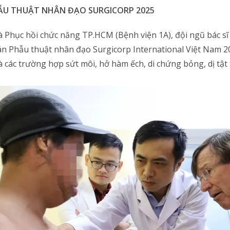
ẪU THUẬT NHÂN ĐẠO SURGICORP 2025
à Phục hồi chức năng TP.HCM (Bệnh viện 1A), đội ngũ bác sĩ
án Phẫu thuật nhân đạo Surgicorp International Việt Nam 
à các trường hợp sứt môi, hở hàm ếch, di chứng bỏng, dị tật 