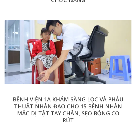
CHỨC NĂNG
BỆNH VIỆN 1A KHÁM SÀNG LỌC VÀ PHẪU
THUẬT NHÂN ĐẠO CHO 15 BỆNH NHÂN
MẮC DỊ TẬT TAY CHÂN, SẸO BỎNG CO
RÚT