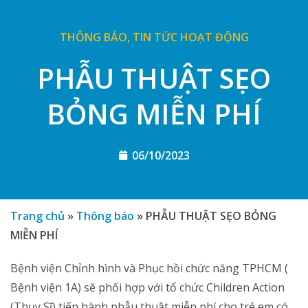
THÔNG BÁO
,
TIN TỨC HOẠT ĐỘNG
PHẪU THUẬT SẸO
BỎNG MIỄN PHÍ
06/10/2023
Trang chủ
»
Thông báo
»
PHẪU THUẬT SẸO BỎNG
MIỄN PHÍ
Bệnh viện Chỉnh hình và Phục hồi chức năng TPHCM (
Bệnh viện 1A) sẽ phối hợp với tổ chức Children Action
(Thụy Sĩ) tiến hành phẫu thuật miễn phí cho trẻ em có