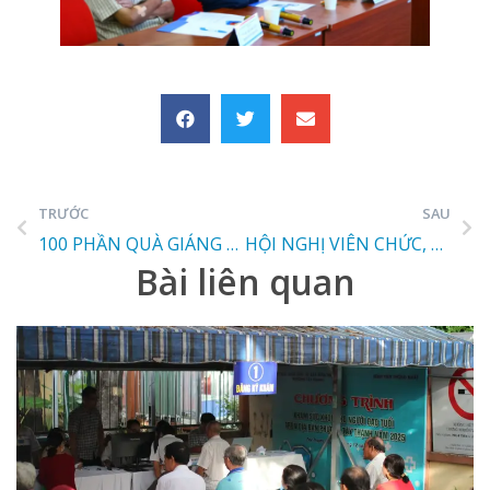
TRƯỚC
SAU
100 PHẦN QUÀ GIÁNG SINH ĐƯỢC TRAO TẶNG CHO BỆNH NHI, BỆNH NHÂN CÓ HOÀN CẢNH KHÓ KHĂN ĐANG ĐIỀU TRỊ TẠI BỆNH VIỆN 1A
HỘI NGHỊ VIÊN CHỨC, NGƯỜI LAO ĐỘNG BỆNH VIỆN 1A NĂM 2025
Bài liên quan