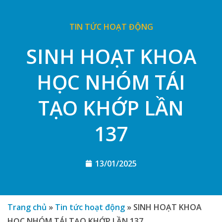
TIN TỨC HOẠT ĐỘNG
SINH HOẠT KHOA
HỌC NHÓM TÁI
TẠO KHỚP LẦN
137
13/01/2025
Trang chủ
»
Tin tức hoạt động
»
SINH HOẠT KHOA
HỌC NHÓM TÁI TẠO KHỚP LẦN 137