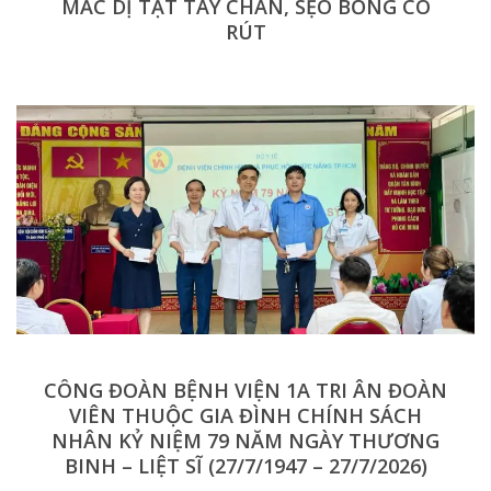
MẮC DỊ TẬT TAY CHÂN, SẸO BỎNG CO
RÚT
CÔNG ĐOÀN BỆNH VIỆN 1A TRI ÂN ĐOÀN
VIÊN THUỘC GIA ĐÌNH CHÍNH SÁCH
NHÂN KỶ NIỆM 79 NĂM NGÀY THƯƠNG
BINH – LIỆT SĨ (27/7/1947 – 27/7/2026)