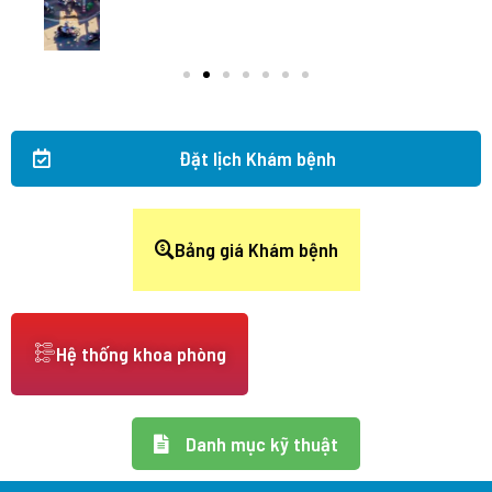
Đặt lịch Khám bệnh
Bảng giá Khám bệnh
Hệ thống khoa phòng
Danh mục kỹ thuật