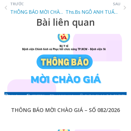
TRƯỚC
SAU
THÔNG BÁO MỜI CHÀO GIÁ
Ths.Bs NGÔ ANH TUẤN NHẬN NHIỆM VỤ QUẢN LÝ, ĐIỀU HÀNH BỆNH VIỆN 1A TỪ NGÀY 01/08/2023.
Bài liên quan
THÔNG BÁO MỜI CHÀO GIÁ – SỐ 082/2026