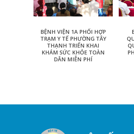
BỆNH VIỆN 1A PHỐI HỢP
TRẠM Y TẾ PHƯỜNG TÂY
QU
THẠNH TRIỂN KHAI
Q
KHÁM SỨC KHỎE TOÀN
P
DÂN MIỄN PHÍ