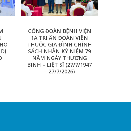
ÁM
CÔNG ĐOÀN BỆNH VIỆN
U
1A TRI ÂN ĐOÀN VIÊN
CHO
THUỘC GIA ĐÌNH CHÍNH
 DỊ
SÁCH NHÂN KỶ NIỆM 79
O
NĂM NGÀY THƯƠNG
BINH – LIỆT SĨ (27/7/1947
– 27/7/2026)