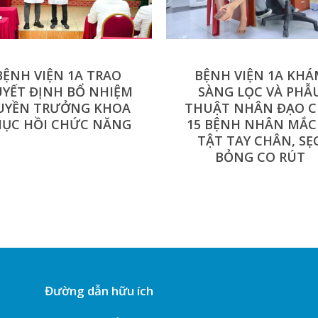
BỆNH VIỆN 1A TRAO
BỆNH VIỆN 1A KH
YẾT ĐỊNH BỔ NHIỆM
SÀNG LỌC VÀ PHẪ
UYỀN TRƯỞNG KHOA
THUẬT NHÂN ĐẠO 
HỤC HỒI CHỨC NĂNG
15 BỆNH NHÂN MẮC
TẬT TAY CHÂN, SẸ
BỎNG CO RÚT
Đường dẫn hữu ích