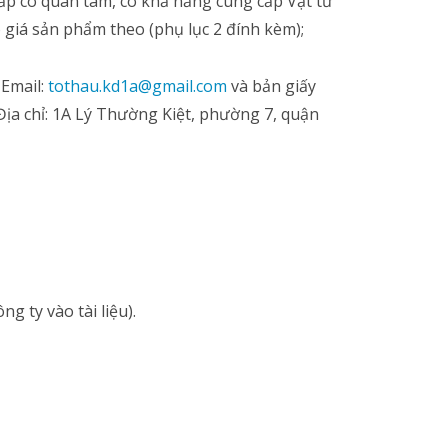
ấp có quan tâm, có khả năng cung cấp Vật tư
 giá sản phẩm theo (phụ lục 2 đính kèm);
 Email:
tothau.kd1a@gmail.com
và bản giấy
a chỉ: 1A Lý Thường Kiệt, phường 7, quận
g ty vào tài liệu).