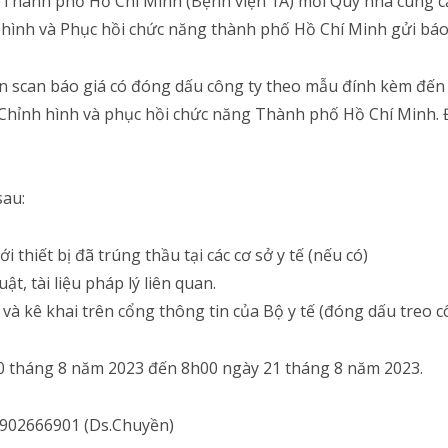
 Thành phố Hồ Chí Minh (Bệnh viện 1A) mời Quý nhà cung c
nh hình và Phục hồi chức năng thành phố Hồ Chí Minh gửi báo
bản scan báo giá có đóng dấu công ty theo mẫu đính kèm đến
ỉnh hình và phục hồi chức năng Thành phố Hồ Chí Minh. Đị
sau:
 thiết bị đã trúng thầu tại các cơ sở y tế (nếu có)
ật, tài liệu pháp lý liên quan.
à kê khai trên cổng thông tin của Bộ y tế (đóng dấu treo côn
0 tháng 8 năm 2023 đến 8h00 ngày 21 tháng 8 năm 2023.
 0902666901 (Ds.Chuyền)