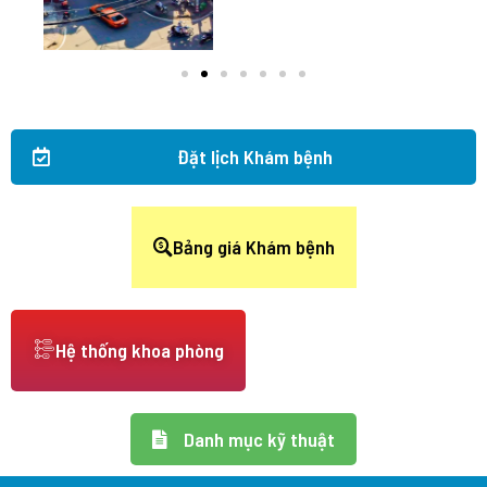
Đặt lịch Khám bệnh
Bảng giá Khám bệnh
Hệ thống khoa phòng
Danh mục kỹ thuật