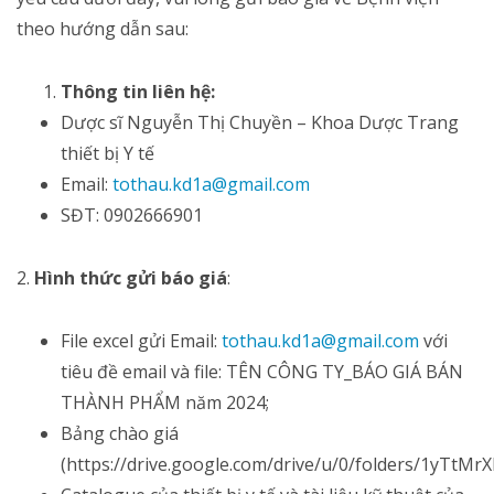
theo hướng dẫn sau:
Thông tin liên hệ:
Dược sĩ Nguyễn Thị Chuyền – Khoa Dược Trang
thiết bị Y tế
Email:
tothau.kd1a@gmail.com
SĐT: 0902666901
2.
Hình thức gửi báo giá
:
File excel gửi Email:
tothau.kd1a@gmail.com
với
tiêu đề email và file: TÊN CÔNG TY_BÁO GIÁ BÁN
THÀNH PHẨM năm 2024;
Bảng chào giá
(https://drive.google.com/drive/u/0/folders/1yTt