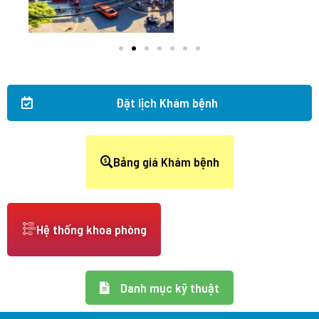
Đặt lịch Khám bệnh
Bảng giá Khám bệnh
Hệ thống khoa phòng
Danh mục kỹ thuật