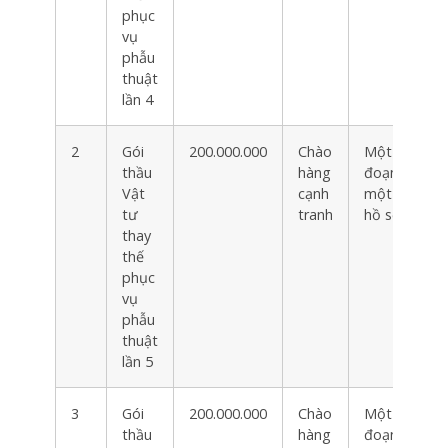
phục
vụ
phẫu
thuật
lần 4
2
Gói
200.000.000
Chào
Một giai
thầu
hàng
đoạn
Vật
cạnh
một túi
tư
tranh
hồ sơ
thay
thế
phục
vụ
phẫu
thuật
lần 5
3
Gói
200.000.000
Chào
Một giai
thầu
hàng
đoạn