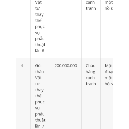
Vật
cạnh
một túi
tư
tranh
hồ sơ
thay
thế
phục
vụ
phẫu
thuật
lần 6
4
Gói
200.000.000
Chào
Một giai
thầu
hàng
đoạn
Vật
cạnh
một túi
tư
tranh
hồ sơ
thay
thế
phục
vụ
phẫu
thuật
lần 7