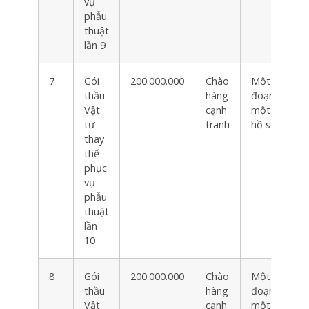
vụ
phẫu
thuật
lần 9
7
Gói
200.000.000
Chào
Một giai
thầu
hàng
đoạn
Vật
cạnh
một túi
tư
tranh
hồ sơ
thay
thế
phục
vụ
phẫu
thuật
lần
10
8
Gói
200.000.000
Chào
Một giai
thầu
hàng
đoạn
Vật
cạnh
một túi