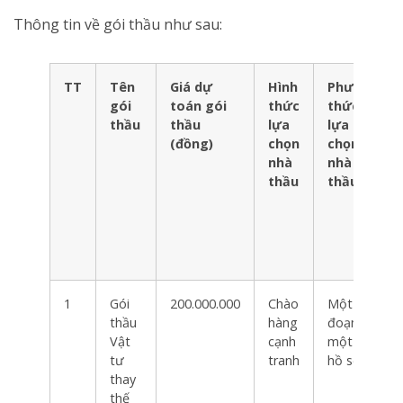
Thông tin về gói thầu như sau:
TT
Tên
Giá dự
Hình
Phương
gói
toán gói
thức
thức
thầu
thầu
lựa
lựa
(đồng)
chọn
chọn
nhà
nhà
thầu
thầu
1
Gói
200.000.000
Chào
Một giai
thầu
hàng
đoạn
Vật
cạnh
một túi
tư
tranh
hồ sơ
thay
thế