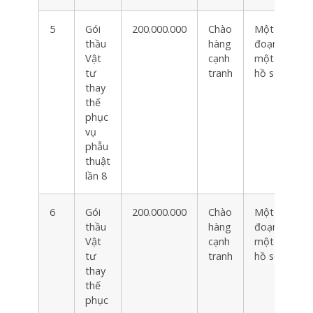
5
Gói
200.000.000
Chào
Một giai
thầu
hàng
đoạn
Vật
cạnh
một túi
tư
tranh
hồ sơ
thay
thế
phục
vụ
phẫu
thuật
lần 8
6
Gói
200.000.000
Chào
Một giai
thầu
hàng
đoạn
Vật
cạnh
một túi
tư
tranh
hồ sơ
thay
thế
phục