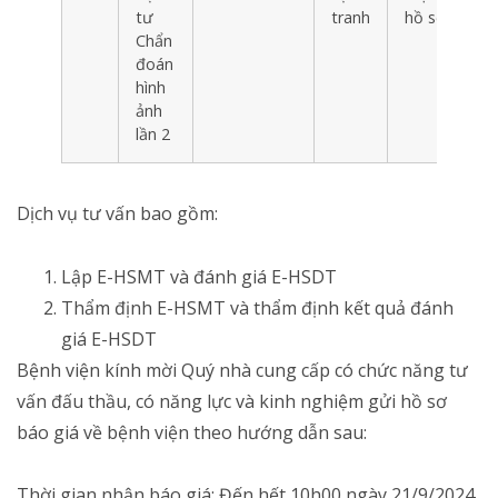
tư
tranh
hồ sơ
Chẩn
đoán
hình
ảnh
lần 2
Dịch vụ tư vấn bao gồm:
Lập E-HSMT và đánh giá E-HSDT
Thẩm định E-HSMT và thẩm định kết quả đánh
giá E-HSDT
Bệnh viện kính mời Quý nhà cung cấp có chức năng tư
vấn đấu thầu, có năng lực và kinh nghiệm gửi hồ sơ
báo giá về bệnh viện theo hướng dẫn sau:
Thời gian nhận báo giá: Đến hết 10h00 ngày 21/9/2024