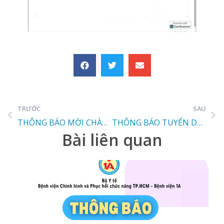
TRƯỚC
SAU
THÔNG BÁO MỜI CHÀO GIÁ BỘ ĐINH NỘI TỦY CÓ CHỐT, BỘ NẸP KHÓA CẲNG TAY
THÔNG BÁO TUYỂN DỤNG NHÂN SỰ
Bài liên quan