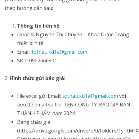
theo hướng dẫn sau:
Thông tin liên hệ:
Dược sĩ Nguyễn Thị Chuyền – Khoa Dược Trang
thiết bị Y tế
Email:
tothau.kd1a@gmail.com
SĐT: 0902666901
2.
Hình thức gửi báo giá
:
File excel gửi Email:
tothau.kd1a@gmail.com
với
tiêu đề email và file: TÊN CÔNG TY_BÁO GIÁ BÁN
THÀNH PHẨM năm 2024;
Bảng chào giá
(https://drive.google.com/drive/u/0/folders/1yTt