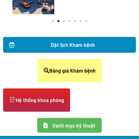
Đặt lịch Khám bệnh
Bảng giá Khám bệnh
Hệ thống khoa phòng
Danh mục kỹ thuật