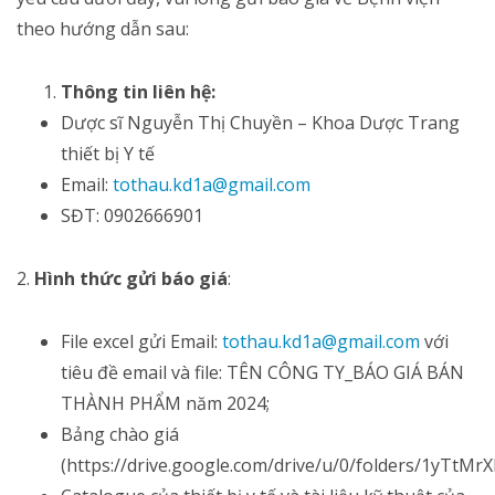
theo hướng dẫn sau:
Thông tin liên hệ:
Dược sĩ Nguyễn Thị Chuyền – Khoa Dược Trang
thiết bị Y tế
Email:
tothau.kd1a@gmail.com
SĐT: 0902666901
2.
Hình thức gửi báo giá
:
File excel gửi Email:
tothau.kd1a@gmail.com
với
tiêu đề email và file: TÊN CÔNG TY_BÁO GIÁ BÁN
THÀNH PHẨM năm 2024;
Bảng chào giá
(https://drive.google.com/drive/u/0/folders/1yTt