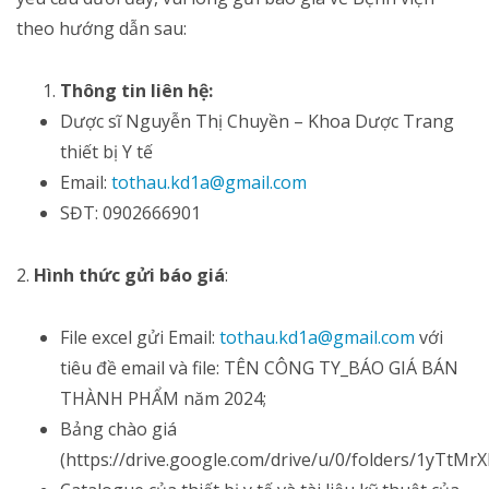
theo hướng dẫn sau:
Thông tin liên hệ:
Dược sĩ Nguyễn Thị Chuyền – Khoa Dược Trang
thiết bị Y tế
Email:
tothau.kd1a@gmail.com
SĐT: 0902666901
2.
Hình thức gửi báo giá
:
File excel gửi Email:
tothau.kd1a@gmail.com
với
tiêu đề email và file: TÊN CÔNG TY_BÁO GIÁ BÁN
THÀNH PHẨM năm 2024;
Bảng chào giá
(https://drive.google.com/drive/u/0/folders/1yTt