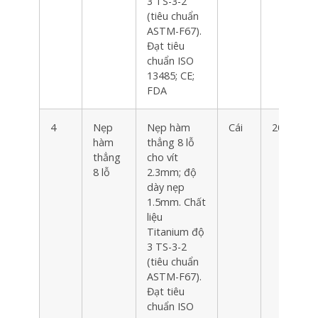
3 TS-3-2
(tiêu chuẩn
ASTM-F67).
Đạt tiêu
chuẩn ISO
13485; CE;
FDA
4
Nẹp
Nẹp hàm
Cái
20
hàm
thẳng 8 lỗ
thẳng
cho vít
8 lỗ
2.3mm; độ
dày nẹp
1.5mm. Chất
liệu
Titanium độ
3 TS-3-2
(tiêu chuẩn
ASTM-F67).
Đạt tiêu
chuẩn ISO