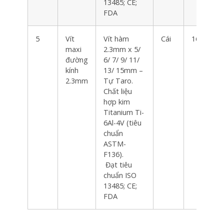
13485; CE;
FDA
5
Vít
Vít hàm
Cái
160
maxi
2.3mm x 5/
đường
6/ 7/ 9/ 11/
kính
13/ 15mm –
2.3mm
Tự Taro.
Chất liệu
hợp kim
Titanium Ti-
6Al-4V (tiêu
chuẩn
ASTM-
F136).
Đạt tiêu
chuẩn ISO
13485; CE;
FDA