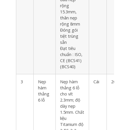
rộng
15.3mm,
thân nẹp
rộng 8mm
Đóng gói
tiệt trùng
sẵn
Đạt tiêu
chuẩn : ISO,
CE (BCS41)
(BCS40)
3
Nẹp
Nẹp hàm
Cái
20
hàm
thẳng 6 lỗ
thẳng
cho vít
6 lỗ
2.3mm; độ
dày nẹp
1.5mm. Chất
liệu
Titanium độ