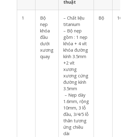
thuật
1
Bộ
– Chất liệu
Bộ
10
nẹp
titanium
khóa
– Bộ nẹp
đầu
gồm : 1 nẹp
dưới
khóa + 4 vít
xương
khóa đường
quay
kính 3.5mm
+2 vít
xương
xương cứng
đường kính
3.5mm
– Nẹp dày
1.6mm, rộng
10mm, 3 lỗ
đầu, 3/4/5 lỗ
thân tương
ứng chiều
dài