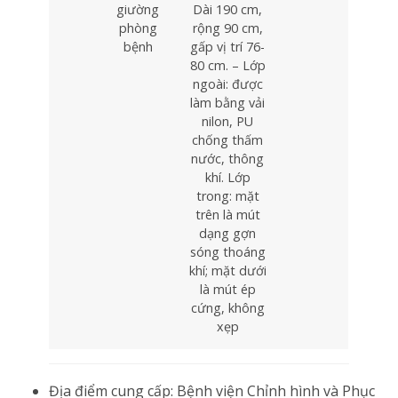
giường
Dài 190 cm,
phòng
rộng 90 cm,
bệnh
gấp vị trí 76-
80 cm. – Lớp
ngoài: được
làm bằng vải
nilon, PU
chống thấm
nước, thông
khí. Lớp
trong: mặt
trên là mút
dạng gợn
sóng thoáng
khí; mặt dưới
là mút ép
cứng, không
xẹp
Địa điểm cung cấp: Bệnh viện Chỉnh hình và Phục