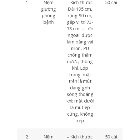
1
Nệm
– Kích thước:
50 cái
giường
Dài 195 cm,
phòng
rộng 90 cm,
bệnh
gấp vị trí 73-
78 cm. – Lớp
ngoài: được
làm bằng vải
nilon, PU
chống thấm
nước, thông
khí. Lớp
trong: mặt
trên là mút
dạng gợn
sóng thoáng
khí; mặt dưới
là mút ép
cứng, không
xẹp
2
Nệm
– Kích thước:
50 cái