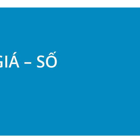
IÁ – SỐ