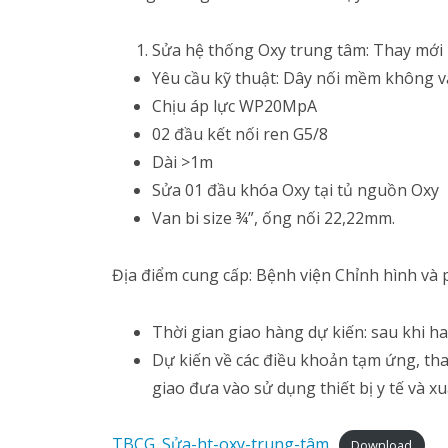
Sửa hệ thống Oxy trung tâm: Thay mới 
Yêu cầu kỹ thuật: Dây nối mềm không 
Chịu áp lực WP20MpA
02 đầu kết nối ren G5/8
Dài >1m
Sửa 01 đầu khóa Oxy tại tủ nguồn Oxy
Van bi size ¾”, ống nối 22,22mm.
Địa điểm cung cấp: Bệnh viện Chỉnh hình và 
Thời gian giao hàng dự kiến: sau khi h
Dự kiến về các điều khoản tạm ứng, th
giao đưa vào sử dụng thiết bị y tế và x
TBCG_Sửa-ht-oxy-trung-tâm
Download