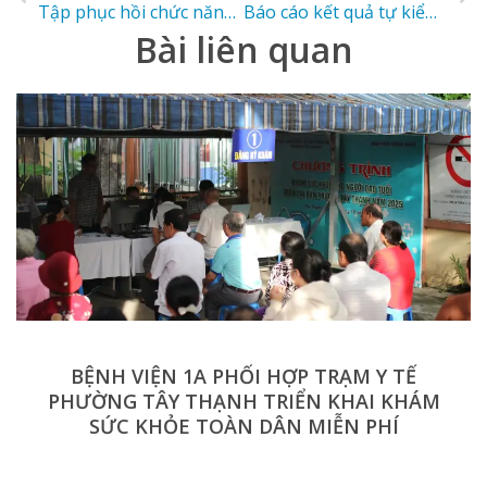
Tập phục hồi chức năng cho trẻ em bị bại não, co rút gót chân.
Báo cáo kết quả tự kiểm tra, đánh giá clbv năm 2020
Bài liên quan
BỆNH VIỆN 1A PHỐI HỢP TRẠM Y TẾ
PHƯỜNG TÂY THẠNH TRIỂN KHAI KHÁM
SỨC KHỎE TOÀN DÂN MIỄN PHÍ