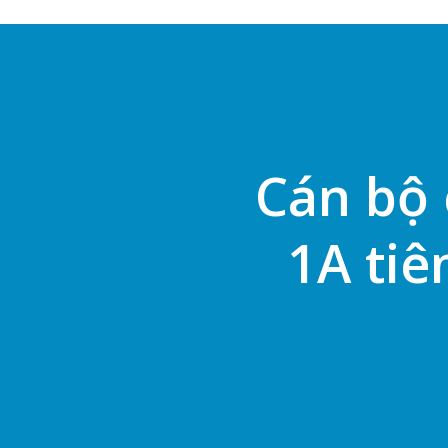
Cán bộ 
1A tiê