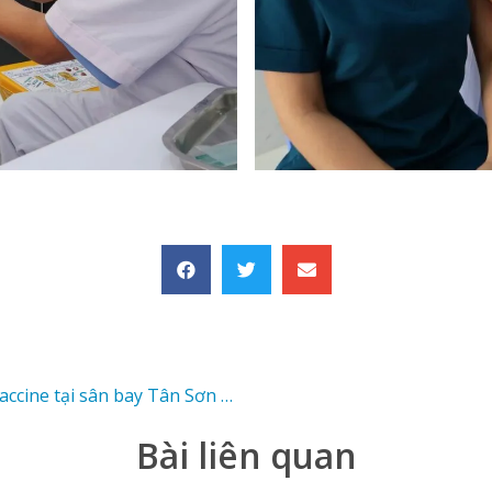
Bệnh viện 1A tình nguyện tham gia tiêm vaccine tại sân bay Tân Sơn Nhất
Bài liên quan