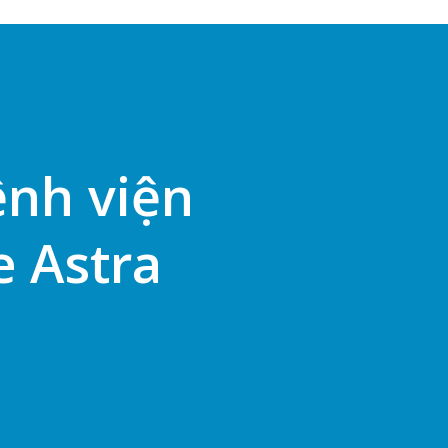
ệnh viện
e Astra