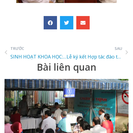
TRƯỚC
SAU
SINH HOẠT KHOA HỌC: ” PHỤC HỒI CHỨC NĂNG TRÊN BỆNH NHÂN ĐỘT QUỴ NÃO”
Lễ ký kết Hợp tác đào tạo thực hành giữa Bệnh viện 1A và Trường Cao đẳng Y dược Hồng Đức
Bài liên quan