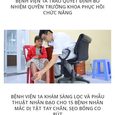
BỆNH VIỆN 1A TRAO QUYẾT ĐỊNH BỔ
NHIỆM QUYỀN TRƯỞNG KHOA PHỤC HỒI
CHỨC NĂNG
BỆNH VIỆN 1A KHÁM SÀNG LỌC VÀ PHẪU
THUẬT NHÂN ĐẠO CHO 15 BỆNH NHÂN
MẮC DỊ TẬT TAY CHÂN, SẸO BỎNG CO
RÚT