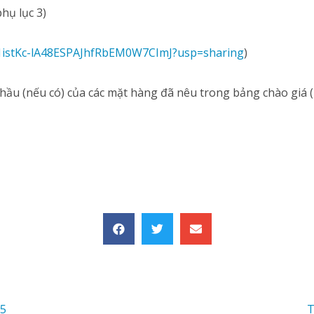
hụ lục 3)
F4E1istKc-lA48ESPAJhfRbEM0W7CImJ?usp=sharing
)
ầu (nếu có) của các mặt hàng đã nêu trong bảng chào giá (
25
T