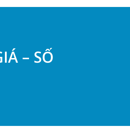
IÁ – SỐ