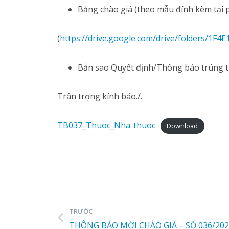
Bảng chào giá (theo mẫu đính kèm tại p
(
https://drive.google.com/drive/folders/1
Bản sao Quyết định/Thông báo trúng th
Trân trọng kính báo./.
TB037_Thuoc_Nha-thuoc
Download
TRƯỚC
THÔNG BÁO MỜI CHÀO GIÁ – SỐ 036/20