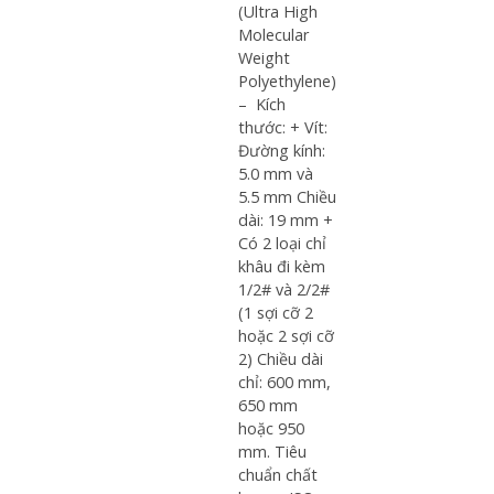
(Ultra High
Molecular
Weight
Polyethylene)
– Kích
thước: + Vít:
Đường kính:
5.0 mm và
5.5 mm Chiều
dài: 19 mm +
Có 2 loại chỉ
khâu đi kèm
1/2# và 2/2#
(1 sợi cỡ 2
hoặc 2 sợi cỡ
2) Chiều dài
chỉ: 600 mm,
650 mm
hoặc 950
mm. Tiêu
chuẩn chất