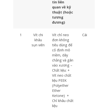
tin liên
quan về kỹ
thuật (hoặc
tương
đương)
1
Vít chi
Vít chỉ neo
Cái
4
khâu
đơn không
sụn viên
tiêu dùng để
cố định mô
mềm, dây
chằng và gân
vào xương –
Chất liệu: +
Vít neo chất
liệu PEEK
(Polyether
Ether
Ketone) +
Chỉ khâu chất
liệu