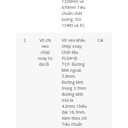
1220mm và
670mm Tiêu
chuẩn chất
lượng: ISO
13485 và EC
2
Vít chi
Vít neo khâu
Cái
1
neo
chóp xoay:
chóp
Chất liệu:
xoay tự
PLGA+β-
dùi lỗ
TCP. Đường
kính ngoài:
5.5mm;
Đường kính
trong 3.7mm
đường kính
mũi là
4.2mm; Chiều
dài: 16.7mm.
Kèm theo chỉ
Tiêu chuẩn