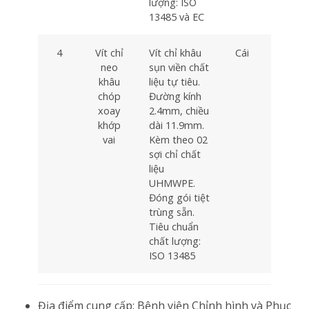
lượng: ISO
13485 và EC
4
Vít chỉ
Vít chỉ khâu
Cái
15
neo
sụn viền chất
khâu
liệu tự tiêu.
chóp
Đường kính
xoay
2.4mm, chiều
khớp
dài 11.9mm.
vai
Kèm theo 02
sợi chỉ chất
liệu
UHMWPE.
Đóng gói tiệt
trùng sẵn.
Tiêu chuẩn
chất lượng:
ISO 13485
Địa điểm cung cấp: Bệnh viện Chỉnh hình và Phục