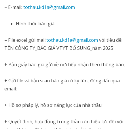
– E-mail:
tothau.kd1a@gmail.com
Hình thức báo giá:
– File excel gửi mail:
tothau.kd1a@gmail.com
với tiêu đề:
TÊN CÔNG TY_BÁO GIÁ VTYT BỔ SUNG_năm 2025
+ Bản giấy báo giá gửi về nơi tiếp nhận theo thông báo;
+ Gửi file và bản scan báo giá có ký tên, đóng dấu qua
email;
+ Hồ sơ pháp lý, hồ sơ năng lực của nhà thầu;
+ Quyết định, hợp đồng trúng thầu còn hiệu lực đối với