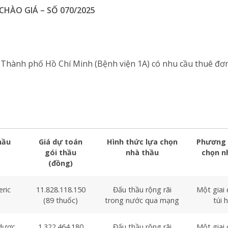
HÀO GIÁ – SỐ 070/2025
Thành phố Hồ Chí Minh (Bệnh viện 1A) có nhu cầu thuê đơn 
hầu
Giá dự toán
Hình thức lựa chọn
Phương 
gói thầu
nhà thầu
chọn n
(đồng)
ric
11.828.118.150
Đấu thầu rộng rãi
Một giai
(89 thuốc)
trong nước qua mạng
túi 
dược
1.322.464.180
Đấu thầu rộng rãi
Một giai