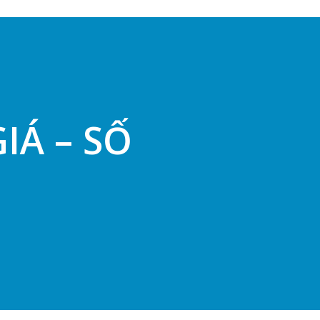
IÁ – SỐ