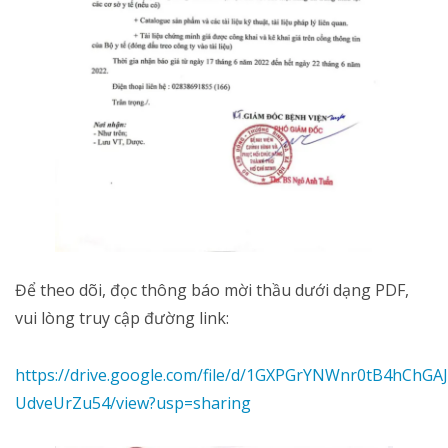
Để theo dõi, đọc thông báo mời thầu dưới dạng PDF,
vui lòng truy cập đường link:
https://drive.google.com/file/d/1GXPGrYNWnr0tB4hChGAJ
UdveUrZu54/view?usp=sharing