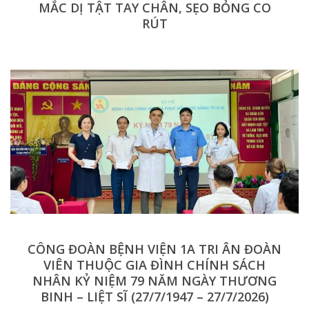
MẮC DỊ TẬT TAY CHÂN, SẸO BỎNG CO
RÚT
CÔNG ĐOÀN BỆNH VIỆN 1A TRI ÂN ĐOÀN
VIÊN THUỘC GIA ĐÌNH CHÍNH SÁCH
NHÂN KỶ NIỆM 79 NĂM NGÀY THƯƠNG
BINH – LIỆT SĨ (27/7/1947 – 27/7/2026)