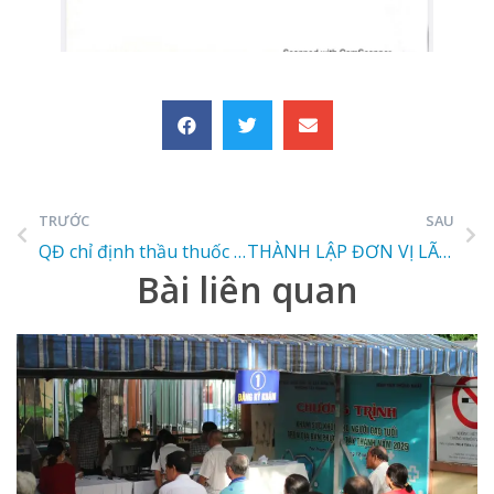
TRƯỚC
SAU
QĐ chỉ định thầu thuốc Human albumin 20% của cty CPDP TBYT Hà Nội
THÀNH LẬP ĐƠN VỊ LÃO KHOA- ĐỘT QUỴ BỆNH VIỆN 1A
Bài liên quan