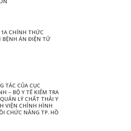
ON
 1A CHÍNH THỨC
I BỆNH ÁN ĐIỆN TỬ
G TÁC CỦA CỤC
H – BỘ Y TẾ KIỂM TRA
QUẢN LÝ CHẤT THẢI Y
NH VIỆN CHỈNH HÌNH
ỒI CHỨC NĂNG TP. HỒ