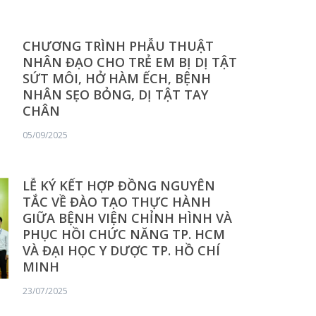
CHƯƠNG TRÌNH PHẪU THUẬT
NHÂN ĐẠO CHO TRẺ EM BỊ DỊ TẬT
SỨT MÔI, HỞ HÀM ẾCH, BỆNH
NHÂN SẸO BỎNG, DỊ TẬT TAY
CHÂN
05/09/2025
LỄ KÝ KẾT HỢP ĐỒNG NGUYÊN
TẮC VỀ ĐÀO TẠO THỰC HÀNH
GIỮA BỆNH VIỆN CHỈNH HÌNH VÀ
PHỤC HỒI CHỨC NĂNG TP. HCM
VÀ ĐẠI HỌC Y DƯỢC TP. HỒ CHÍ
MINH
23/07/2025