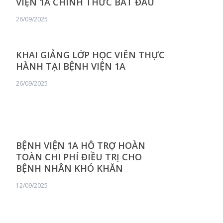
VIỆN 1A CHÍNH THỨC BẮT ĐẦU
26/09/2025
KHAI GIẢNG LỚP HỌC VIÊN THỰC
HÀNH TẠI BỆNH VIỆN 1A
26/09/2025
BỆNH VIỆN 1A HỖ TRỢ HOÀN
TOÀN CHI PHÍ ĐIỀU TRỊ CHO
BỆNH NHÂN KHÓ KHĂN
12/09/2025