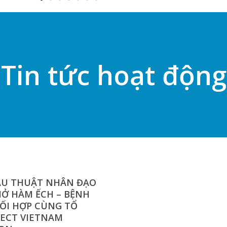
Tin tức hoạt động
ẪU THUẬT NHÂN ĐẠO
HỞ HÀM ẾCH – BỆNH
HỐI HỢP CÙNG TỔ
JECT VIETNAM