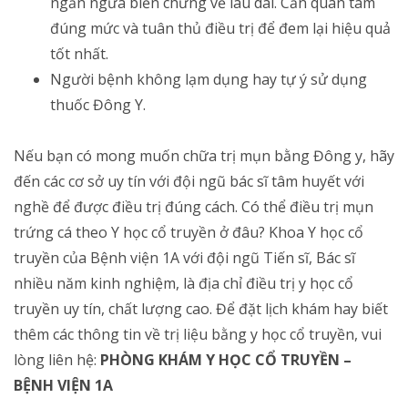
ngăn ngừa biến chứng về lâu dài. Cần quan tâm
đúng mức và tuân thủ điều trị để đem lại hiệu quả
tốt nhất.
Người bệnh không lạm dụng hay tự ý sử dụng
thuốc Đông Y.
Nếu bạn có mong muốn chữa trị mụn bằng Đông y, hãy
đến các cơ sở uy tín với đội ngũ bác sĩ tâm huyết với
nghề để được điều trị đúng cách. Có thể điều trị mụn
trứng cá theo Y học cổ truyền ở đâu? Khoa Y học cổ
truyền của Bệnh viện 1A với đội ngũ Tiến sĩ, Bác sĩ
nhiều năm kinh nghiệm, là địa chỉ điều trị y học cổ
truyền uy tín, chất lượng cao. Để đặt lịch khám hay biết
thêm các thông tin về trị liệu bằng y học cổ truyền, vui
lòng liên hệ:
PHÒNG KHÁM Y HỌC CỔ TRUYỀN –
BỆNH VIỆN 1A