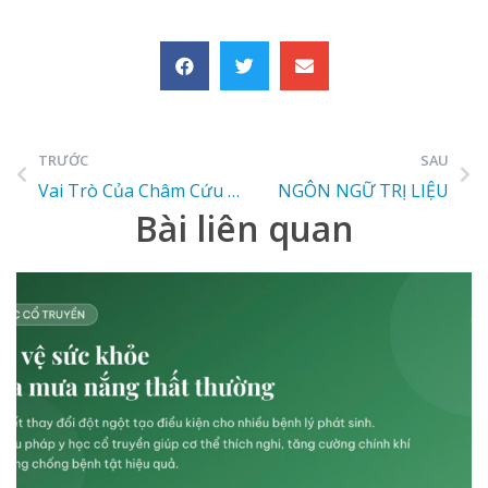
TRƯỚC
SAU
Vai Trò Của Châm Cứu Trong Điều Trị Ngứa – Giải Pháp An Toàn, Hiệu Quả
NGÔN NGỮ TRỊ LIỆU
Bài liên quan