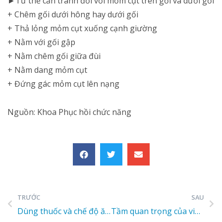
►Tư thế cần tránh đối với mỏm cụt trên gối và dưới gối
+ Chêm gối dưới hông hay dưới gối
+ Thả lỏng mỏm cụt xuống cạnh giường
+ Nằm với gối gập
+ Nằm chêm gối giữa đùi
+ Nằm dang mỏm cụt
+ Đứng gác mỏm cụt lên nạng
Nguồn: Khoa Phục hồi chức năng
TRƯỚC
SAU
Dùng thuốc và chế độ ăn cho người bị bệnh gout
Tầm quan trọng của việc khám sức khỏe định kỳ