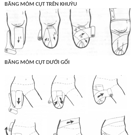
BĂNG MỎM CỤT TRÊN KHUỶU
BĂNG MỎM CỤT DƯỚI GỐI