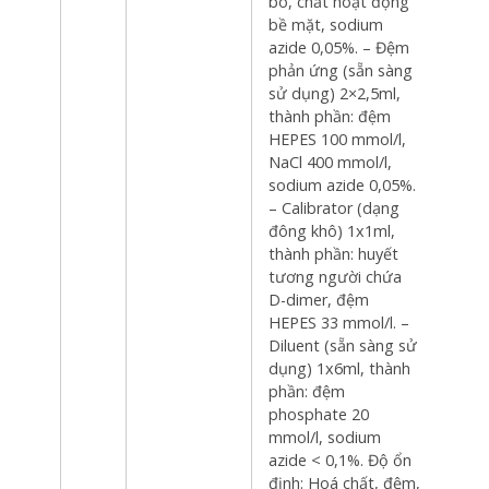
bò, chất hoạt động
bề mặt, sodium
azide 0,05%. – Đệm
phản ứng (sẵn sàng
sử dụng) 2×2,5ml,
thành phần: đệm
HEPES 100 mmol/l,
NaCl 400 mmol/l,
sodium azide 0,05%.
– Calibrator (dạng
đông khô) 1x1ml,
thành phần: huyết
tương người chứa
D-dimer, đệm
HEPES 33 mmol/l. –
Diluent (sẵn sàng sử
dụng) 1x6ml, thành
phần: đệm
phosphate 20
mmol/l, sodium
azide < 0,1%. Độ ổn
định: Hoá chất, đệm,