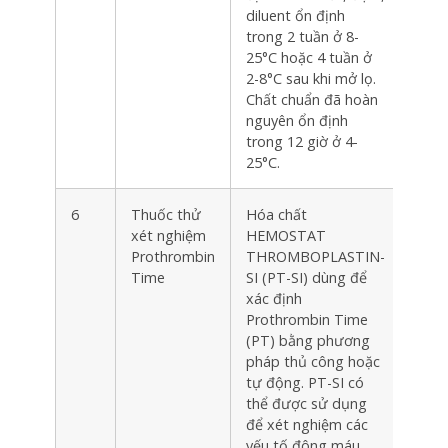
diluent ổn định
trong 2 tuần ở 8-
25°C hoặc 4 tuần ở
2-8°C sau khi mở lọ.
Chất chuẩn đã hoàn
nguyên ổn định
trong 12 giờ ở 4-
25°C.
6
Thuốc thử
Hóa chất
Hộp
xét nghiệm
HEMOSTAT
Prothrombin
THROMBOPLASTIN-
Time
SI (PT-SI) dùng để
xác định
Prothrombin Time
(PT) bằng phương
pháp thủ công hoặc
tự động. PT-SI có
thể được sử dụng
để xét nghiệm các
yếu tố đông máu