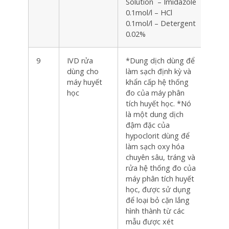
Solution – Imidazole
0.1mol/l – HCl
0.1mol/l – Detergent
0.02%
9
IVD rửa
*Dung dịch dùng để
Hộp
dùng cho
làm sạch định kỳ và
máy huyết
khẩn cấp hệ thống
học
đo của máy phân
tích huyết học. *Nó
là một dung dịch
đậm đặc của
hypoclorit dùng để
làm sạch oxy hóa
chuyên sâu, tráng và
rửa hệ thống đo của
máy phân tích huyết
học, được sử dụng
để loại bỏ cặn lắng
hình thành từ các
mẫu được xét