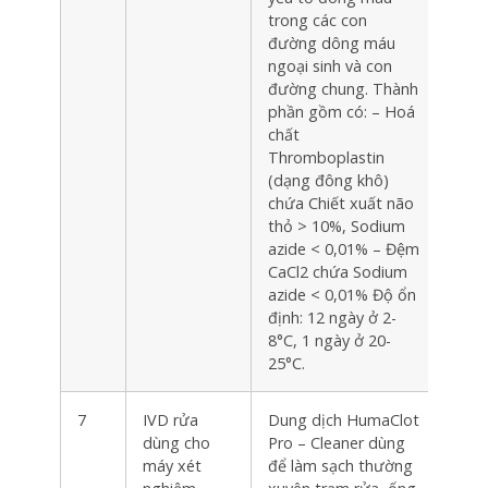
trong các con
đường dông máu
ngoại sinh và con
đường chung. Thành
phần gồm có: – Hoá
chất
Thromboplastin
(dạng đông khô)
chứa Chiết xuất não
thỏ > 10%, Sodium
azide < 0,01% – Đệm
CaCl2 chứa Sodium
azide < 0,01% Độ ổn
định: 12 ngày ở 2-
8°C, 1 ngày ở 20-
25°C.
7
IVD rửa
Dung dịch HumaClot
Hộp
dùng cho
Pro – Cleaner dùng
máy xét
để làm sạch thường