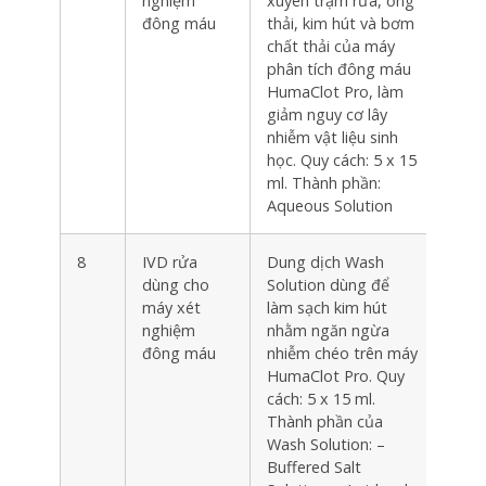
nghiệm
xuyên trạm rửa, ống
đông máu
thải, kim hút và bơm
chất thải của máy
phân tích đông máu
HumaClot Pro, làm
giảm nguy cơ lây
nhiễm vật liệu sinh
học. Quy cách: 5 x 15
ml. Thành phần:
Aqueous Solution
8
IVD rửa
Dung dịch Wash
Hộp
dùng cho
Solution dùng để
máy xét
làm sạch kim hút
nghiệm
nhằm ngăn ngừa
đông máu
nhiễm chéo trên máy
HumaClot Pro. Quy
cách: 5 x 15 ml.
Thành phần của
Wash Solution: –
Buffered Salt