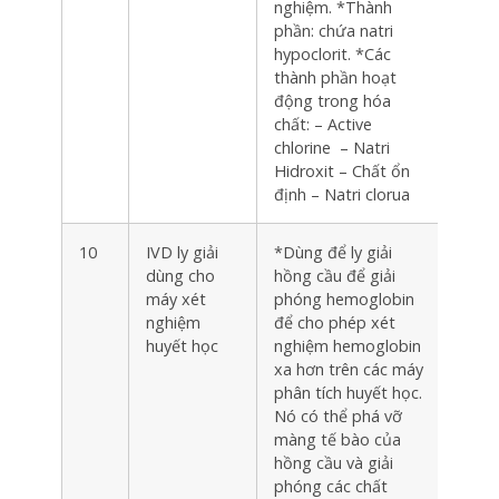
nghiệm. *Thành
phần: chứa natri
hypoclorit. *Các
thành phần hoạt
động trong hóa
chất: – Active
chlorine – Natri
Hidroxit – Chất ổn
định – Natri clorua
10
IVD ly giải
*Dùng để ly giải
Chai
dùng cho
hồng cầu để giải
máy xét
phóng hemoglobin
nghiệm
để cho phép xét
huyết học
nghiệm hemoglobin
xa hơn trên các máy
phân tích huyết học.
Nó có thể phá vỡ
màng tế bào của
hồng cầu và giải
phóng các chất