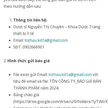
theo hướng dẫn sau:
Thông tin liên hệ:
Dược sĩ Nguyễn Thị Chuyền – Khoa Dược Trang
thiết bị Y tế
Email:
tothau.kd1a@gmail.com
SĐT: 0902666901
2.
Hình thức gửi báo giá
:
File excel gửi Email:
tothau.kd1a@gmail.com
với
tiêu đề email và file: TÊN CÔNG TY_BÁO GIÁ BÁN
THÀNH PHẨM năm 2024;
Bảng chào giá
(https://drive.google.com/drive/u/0/folders/1yTt