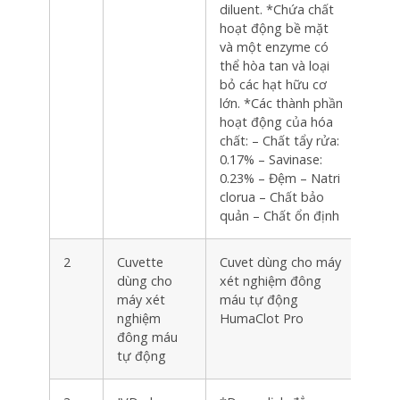
diluent. *Chứa chất
hoạt động bề mặt
và một enzyme có
thể hòa tan và loại
bỏ các hạt hữu cơ
lớn. *Các thành phần
hoạt động của hóa
chất: – Chất tẩy rửa:
0.17% – Savinase:
0.23% – Đệm – Natri
clorua – Chất bảo
quản – Chất ổn định
2
Cuvette
Cuvet dùng cho máy
Hộp
dùng cho
xét nghiệm đông
máy xét
máu tự động
nghiệm
HumaClot Pro
đông máu
tự động