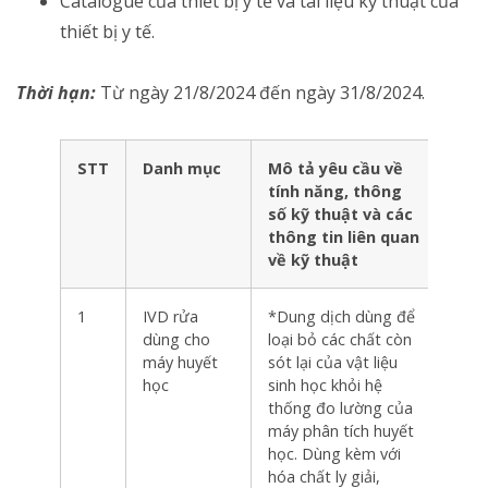
Catalogue của thiết bị y tế và tài liệu kỹ thuật của
thiết bị y tế.
Thời hạn:
Từ ngày 21/8/2024 đến ngày 31/8/2024.
STT
Danh mục
Mô tả yêu cầu về
Đơn
tính năng, thông
vị
số kỹ thuật và các
tính
thông tin liên quan
về kỹ thuật
1
IVD rửa
*Dung dịch dùng để
Chai
dùng cho
loại bỏ các chất còn
máy huyết
sót lại của vật liệu
học
sinh học khỏi hệ
thống đo lường của
máy phân tích huyết
học. Dùng kèm với
hóa chất ly giải,