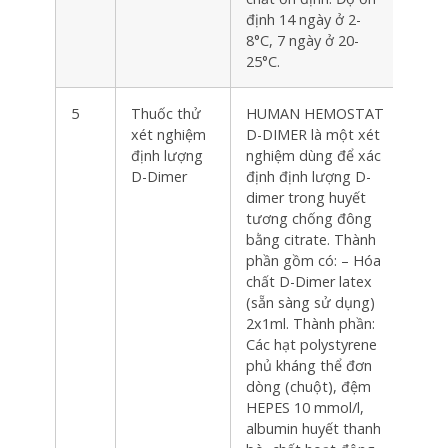
định 14 ngày ở 2-
8°C, 7 ngày ở 20-
25°C.
5
Thuốc thử
HUMAN HEMOSTAT
Hộp
xét nghiệm
D-DIMER là một xét
định lượng
nghiệm dùng để xác
D-Dimer
định định lượng D-
dimer trong huyết
tương chống đông
bằng citrate. Thành
phần gồm có: – Hóa
chất D-Dimer latex
(sẵn sàng sử dụng)
2x1ml. Thành phần:
Các hạt polystyrene
phủ kháng thể đơn
dòng (chuột), đệm
HEPES 10 mmol/l,
albumin huyết thanh