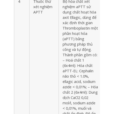
4
Thuốc thử
Bộ hóa chất xét
Hộp
xét nghiệm
nghiệm aPTT sử
APTT
dụng chất hoạt hóa
axit Ellagic, dùng để
xác định thời gian
Thromboplastin một
phần hoạt hóa
(aPTT) bằng
phương pháp thủ
công và tự động.
Thành phần gồm có:
– Hoá chất 1
(6x4ml): Hóa chất
aPTT-EL: Cephalin
não thỏ < 1.0%,
ellagic acid, sodium
azide < 0,01%; – Hóa
chất 2 (6x4ml): Dung
dịch CaCl2 0,02
mol/l, sodium azide
< 0,01%, muối và
chất ổn định. Độ ổn