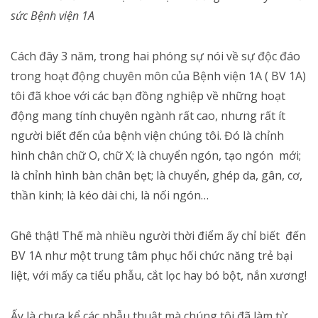
sức Bệnh viện 1A
Cách đây 3 năm, trong hai phóng sự nói về sự độc đáo
trong hoạt động chuyên môn của Bệnh viện 1A ( BV 1A)
tôi đã khoe với các bạn đồng nghiệp về những hoạt
động mang tính chuyên ngành rất cao, nhưng rất ít
người biết đến của bệnh viện chúng tôi. Đó là chỉnh
hình chân chữ O, chữ X; là chuyển ngón, tạo ngón mới;
là chỉnh hình bàn chân bẹt; là chuyển, ghép da, gân, cơ,
thần kinh; là kéo dài chi, là nối ngón…
Ghê thật! Thế mà nhiều người thời điểm ấy chỉ biết đến
BV 1A như một trung tâm phục hối chức năng trẻ bại
liệt, với mấy ca tiểu phẫu, cắt lọc hay bó bột, nắn xương!
Ấy là chưa kể các phẫu thuật mà chúng tôi đã làm từ