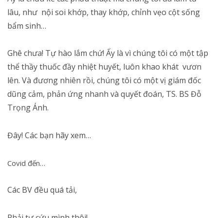
lâu, như nội soi khớp, thay khớp, chỉnh vẹo cột sống
bẩm sinh…
Ghê chưa! Tự hào lắm chứ! Ấy là vì chúng tôi có một tập
thể thầy thuốc đầy nhiệt huyết, luôn khao khát vươn
lên. Và đương nhiên rồi, chúng tôi có một vị giám đốc
dũng cảm, phản ứng nhanh và quyết đoán, TS. BS Đỗ
Trọng Ánh.
Đây! Các bạn hãy xem…
Covid đến…
Các BV đều quá tải,
Phải tự cứu mình thôi!