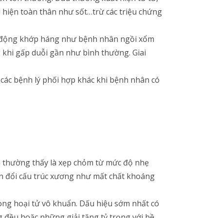
u hiện toàn thân như sốt…trừ các triệu chứng
n động khớp háng như bệnh nhân ngồi xổm
khi gấp duỗi gần như bình thường. Giai
 các bệnh lý phối hợp khác khi bệnh nhân có
h thường thấy là xẹp chỏm từ mức độ nhẹ
n đổi cấu trúc xương như mất chất khoáng
ng hoại tử vô khuẩn. Dấu hiệu sớm nhất có
 đều hoặc những giải tăng tỷ trọng với bề