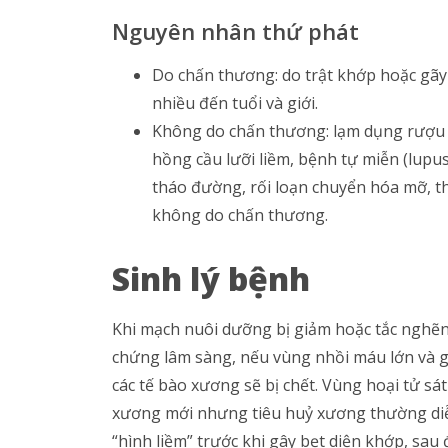
Nguyên nhân thứ phát
Do chấn thương: do trật khớp hoặc gã
nhiều đến tuổi và giới.
Không do chấn thương: lạm dụng rượu bi
hồng cầu lưỡi liềm, bệnh tự miễn (lupu
tháo đường, rối loạn chuyển hóa mỡ, t
không do chấn thương.
Sinh lý bệnh
Khi mạch nuôi dưỡng bị giảm hoặc tắc nghẽn
chứng lâm sàng, nếu vùng nhồi máu lớn và g
các tế bào xương sẽ bị chết. Vùng hoại tử sá
xương mới nhưng tiêu huỷ xương thường diễn
“hình liềm” trước khi gây bẹt diện khớp, sau