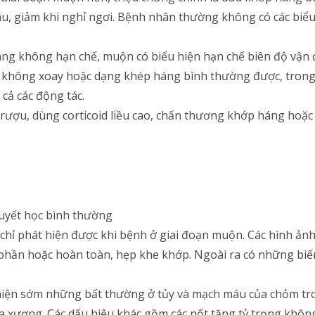
 lâu, giảm khi nghỉ ngơi. Bệnh nhân thường không có các biể
áng không hạn chế, muộn có biểu hiện hạn chế biên độ vậ
không xoay hoặc dạng khép háng bình thường được, trong 
ả các động tác.
, rượu, dùng corticoid liều cao, chấn thương khớp háng hoặc
huyết học bình thường
hỉ phát hiện được khi bệnh ở giai đoạn muộn. Các hình ản
phần hoặc hoàn toàn, hẹp khe khớp. Ngoài ra có những biế
hiện sớm những bất thường ở tủy và mạch máu của chỏm tro
a xương. Các dấu hiệu khác gồm các nốt tăng tỷ trọng không