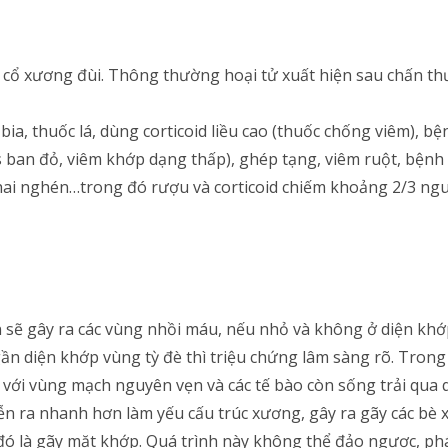
y cổ xương đùi. Thông thường hoại tử xuất hiện sau chấn 
a, thuốc lá, dùng corticoid liều cao (thuốc chống viêm), b
s ban đỏ, viêm khớp dạng thấp), ghép tạng, viêm ruột, bệnh 
hai nghén…trong đó rượu và corticoid chiếm khoảng 2/3 ng
 sẽ gây ra các vùng nhồi máu, nếu nhỏ và không ở diện khớ
ần diện khớp vùng tỳ đè thì triệu chứng lâm sàng rõ. Tron
t với vùng mạch nguyên vẹn và các tế bào còn sống trải qua 
 ra nhanh hơn làm yếu cấu trúc xương, gây ra gãy các bè 
 đó là gãy mặt khớp. Quá trình này không thể đảo ngược, ph