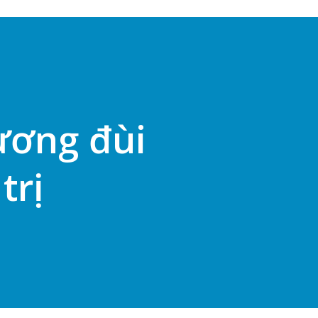
ương đùi
trị