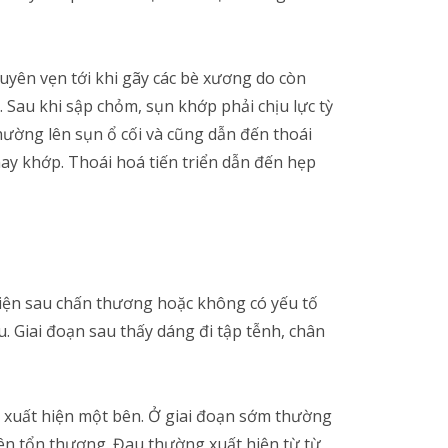
yên vẹn tới khi gãy các bè xương do còn
au khi sập chỏm, sụn khớp phải chịu lực tỳ
hường lên sụn ổ cối và cũng dẫn đến thoái
thay khớp. Thoái hoá tiến triển dẫn đến hẹp
iện sau chấn thương hoặc không có yếu tố
 Giai đoạn sau thấy dáng đi tập tễnh, chân
 xuất hiện một bên. Ở giai đoạn sớm thường
ên tổn thương. Đau thường xuất hiện từ từ,