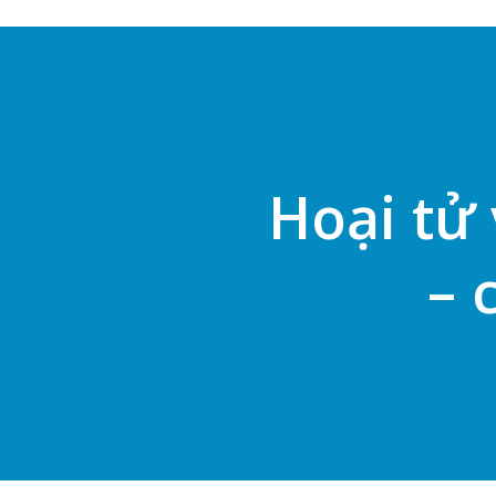
Hoại tử
– 