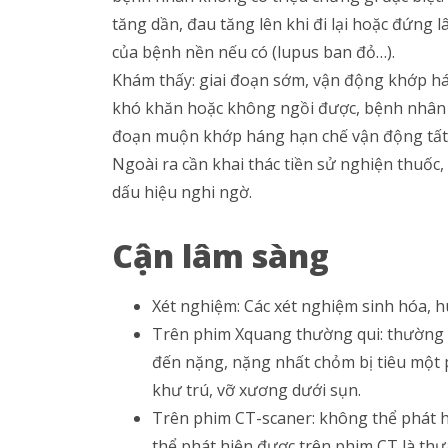
tăng dần, đau tăng lên khi đi lại hoặc đứng
của bệnh nền nếu có (lupus ban đỏ…).
Khám thấy: giai đoạn sớm, vận động khớp h
khó khăn hoặc không ngồi được, bệnh nhân 
đoạn muộn khớp háng hạn chế vận động tất c
Ngoài ra cần khai thác tiền sử nghiện thuốc
dấu hiệu nghi ngờ.
Cận lâm sàng
Xét nghiệm: Các xét nghiệm sinh hóa, 
Trên phim Xquang thường qui: thường c
đến nặng, nặng nhất chỏm bị tiêu một 
khư trú, vỡ xương dưới sụn.
Trên phim CT-scaner: không thể phát 
thể phát hiện được trên phim CT là thư