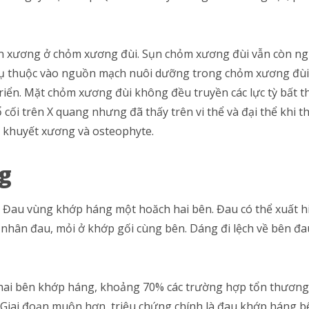
n xương ở chỏm xương đùi. Sụn chỏm xương đùi vẫn còn ngu
 thuộc vào nguồn mạch nuôi dưỡng trong chỏm xương đùi. S
triển. Mặt chỏm xương đùi không đều truyền các lực tỳ bất t
ổ cối trên X quang nhưng đã thấy trên vi thể và đại thể khi 
ổ khuyết xương và osteophyte.
g
 Đau vùng khớp háng một hoăch hai bên. Đau có thể xuất h
hân đau, mỏi ở khớp gối cùng bên. Dáng đi lệch về bên đau.
 hai bên khớp háng, khoảng 70% các trường hợp tổn thương
 Giai đoạn muộn hơn, triệu chứng chính là đau khớp háng b