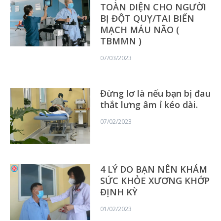
TOÀN DIỆN CHO NGƯỜI
BỊ ĐỘT QUỴ/TAI BIẾN
MẠCH MÁU NÃO (
TBMMN )
07/03/2023
Đừng lơ là nếu bạn bị đau
thắt lưng âm ỉ kéo dài.
07/02/2023
4 LÝ DO BẠN NÊN KHÁM
SỨC KHỎE XƯƠNG KHỚP
ĐỊNH KỲ
01/02/2023