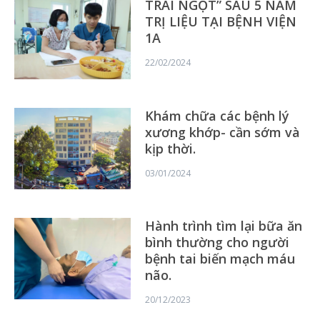
TRÁI NGỌT” SAU 5 NĂM
TRỊ LIỆU TẠI BỆNH VIỆN
1A
22/02/2024
Khám chữa các bệnh lý
xương khớp- cần sớm và
kịp thời.
03/01/2024
Hành trình tìm lại bữa ăn
bình thường cho người
bệnh tai biến mạch máu
não.
20/12/2023