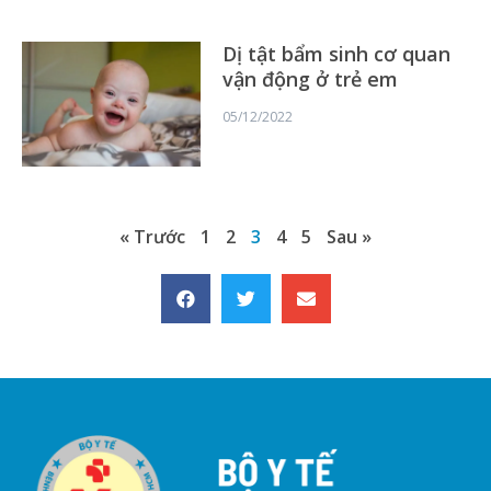
Dị tật bẩm sinh cơ quan
vận động ở trẻ em
05/12/2022
« Trước
1
2
3
4
5
Sau »